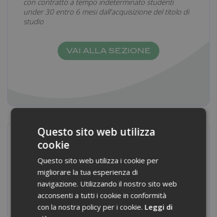
con contratto a tempo indeterminato studenti
under 30 entro 6 mesi dall'acquisizione del titolo di
studio
VAI ALLA SEZIONE
Questo sito web utilizza
Incentivo per
cookie
assunzione di
Questo sito web utilizza i cookie per
lavoratori under 30
migliorare la tua esperienza di
navigazione. Utilizzando il nostro sito web
I datori di lavoro che assumeranno, nel 2024, under
acconsenti a tutti i cookie in conformità
30, con contratto di lavoro subordinato a tempo
indeterminato, avranno diritto a un esonero
con la nostra policy per i cookie.
Leggi di
contributivo