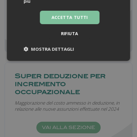
più
ACCETTA TUTTI
VAI ALLA SEZIONE
RIFIUTA
MOSTRA DETTAGLI
Necessari
Super deduzione per
incremento
occupazionale
Maggiorazione del costo ammesso in deduzione, in
Necessari
relazione alle nuove assunzioni effettuate nel 2024
I cookie necessari contribuiscono a rendere
fruibile il sito web abilitandone funzionalità di base
quali la navigazione sulle pagine e l'accesso alle
VAI ALLA SEZIONE
aree protette del sito. Il sito web non è in grado di
funzionare correttamente senza questi cookie.