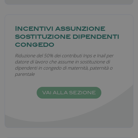
_gid
1 giorno
Google LLC
Incentivi assunzione
.farmamanager.academy
sostituzione dipendenti
congedo
Riduzione del 50% dei contributi Inps e Inail per
datore di lavoro che assume in sostituzione di
dipendenti in congedo di maternità, paternità o
parentale
_gat
57
Google LLC
secondi
.farmamanager.academy
VAI ALLA SEZIONE