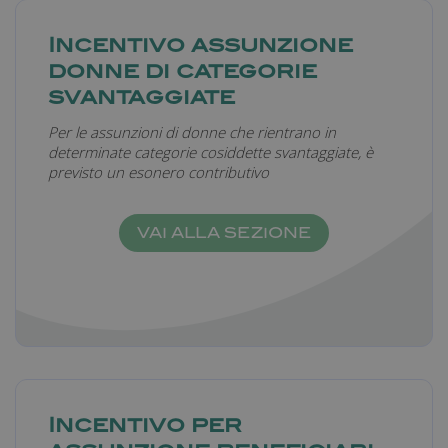
Incentivo assunzione
_ga_6TM32EWFL4
.farmamanager.academy
1 anno 1
donne di categorie
mese
svantaggiate
Per le assunzioni di donne che rientrano in
determinate categorie cosiddette svantaggiate, è
previsto un esonero contributivo
CookieScriptConsent
5 mesi 3
CookieScript
settimane
farmamanager.academy
VAI ALLA SEZIONE
Incentivo per
_fma_session
.farmamanager.academy
Sessione