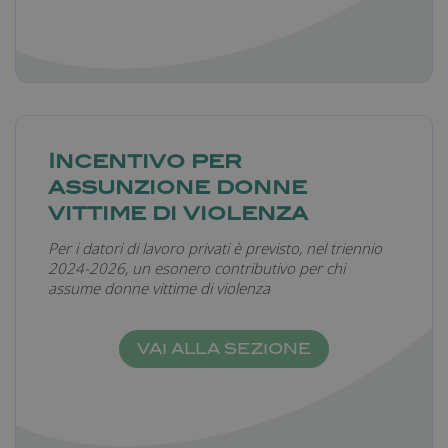
Nome
Fornitore
/
Dominio
Scadenza
_ga
1 anno 1
Google LLC
mese
.farmamanager.academy
Incentivo per
assunzione donne
vittime di violenza
Per i datori di lavoro privati è previsto, nel triennio
2024-2026, un esonero contributivo per chi
assume donne vittime di violenza
VAI ALLA SEZIONE